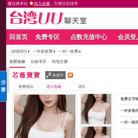
建议将本站
加入收藏
，方便日后找寻
回首页
免费专区
点数充值中心
会员登
业绩排行
一对多收费
一对一收费
全部在線
台妹专区
內地主播
芯薇寶寶
休息中
免費視訊
进入包厢
送礼
免费文字聊
一对多视讯
一对一视讯