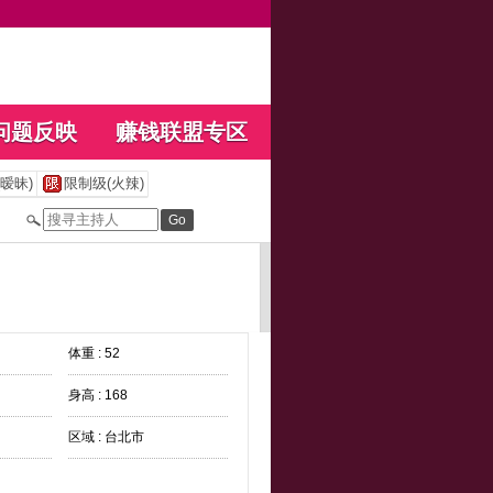
问题反映
赚钱联盟专区
暧昧)
限制级(火辣)
体重 : 52
身高 : 168
区域 : 台北市