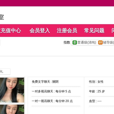
数充值中心
会员登入
注册会员
常见问题
指数
普通级(清纯)
辅导级(
礼
免费文字聊天 :
關閉
性别 : 女性
一对多视讯聊天 :
每分钟 5 点
年龄 : 25 岁
一对一视讯聊天 :
每分钟 20 点
血型 : ----