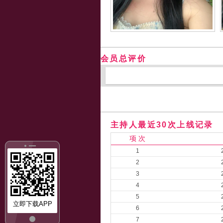
会员总评价
主持人最近30次上线记录
项 次
1
2
3
4
5
立即下载APP
6
7