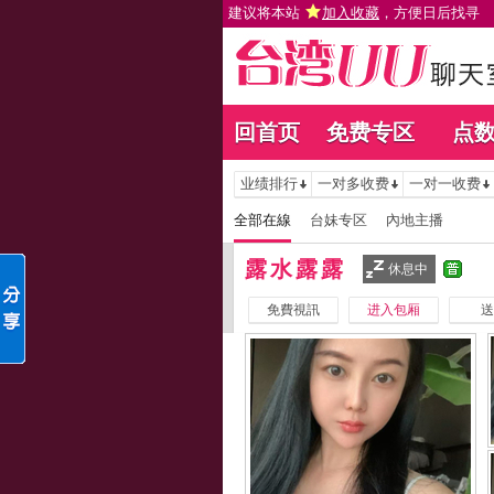
建议将本站
加入收藏
，方便日后找寻
回首页
免费专区
点
业绩排行
一对多收费
一对一收费
全部在線
台妹专区
內地主播
露水露露
休息中
免費視訊
进入包厢
送