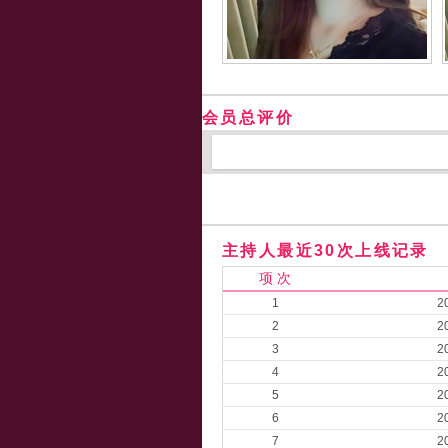
会员总评价
主持人最近30次上线记录
项 次
1
2
2
2
3
2
4
2
5
2
6
2
7
2