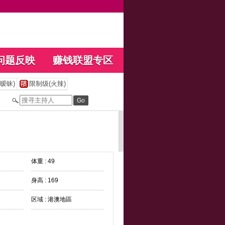
问题反映
赚钱联盟专区
暧昧)
限制级(火辣)
体重 : 49
身高 : 169
区域 : 港澳地區