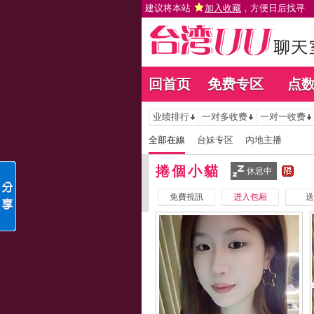
建议将本站
加入收藏
，方便日后找寻
回首页
免费专区
点
业绩排行
一对多收费
一对一收费
全部在線
台妹专区
內地主播
捲個小貓
休息中
免費視訊
进入包厢
送