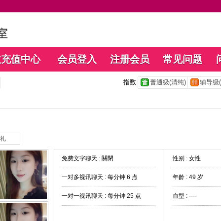
数充值中心
会员登入
注册会员
常见问题
指数
普通级(清纯)
辅导级(
礼
免费文字聊天 :
關閉
性别 : 女性
一对多视讯聊天 :
每分钟 6 点
年龄 : 49 岁
一对一视讯聊天 :
每分钟 25 点
血型 : ----