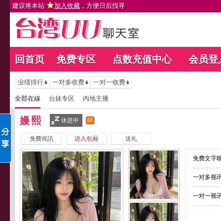
建议将本站
加入收藏
，方便日后找寻
回首页
免费专区
点数充值中心
会员登
业绩排行
一对多收费
一对一收费
全部在線
台妹专区
內地主播
嫚熙
休息中
免費視訊
进入包厢
送礼
免费文字聊
一对多视讯
一对一视讯