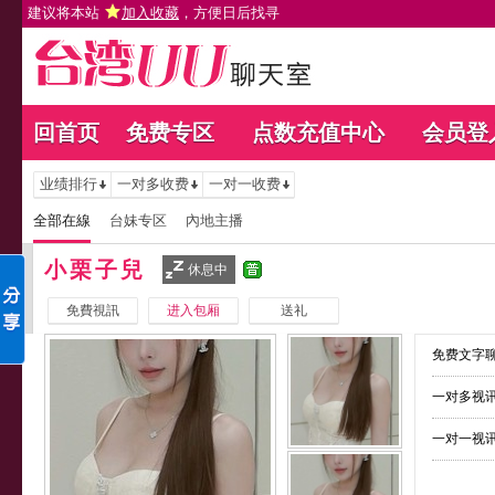
建议将本站
加入收藏
，方便日后找寻
回首页
免费专区
点数充值中心
会员登
业绩排行
一对多收费
一对一收费
全部在線
台妹专区
內地主播
小栗子兒
休息中
免費視訊
进入包厢
送礼
免费文字聊
一对多视讯
一对一视讯