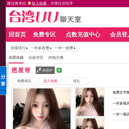
建议将本站
加入收藏
，方便日后找寻
回首页
免费专区
点数充值中心
会员登
业绩排行
一对多收费
一对一收费
全部在線
台妹专区
內地主播
恩星呀
休息中
免費視訊
进入包厢
送礼
免费文字聊
一对多视讯
一对一视讯