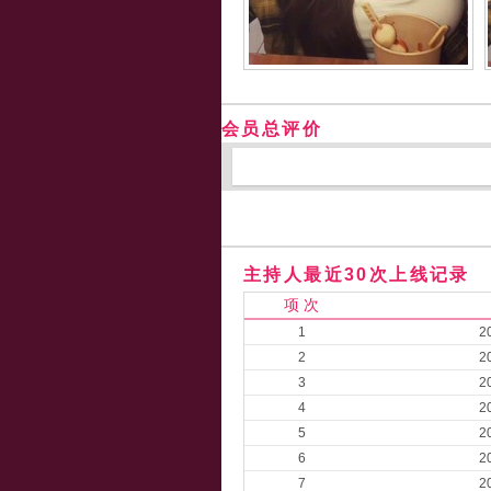
会员总评价
主持人最近30次上线记录
项 次
1
2
2
2
3
2
4
2
5
2
6
2
7
2