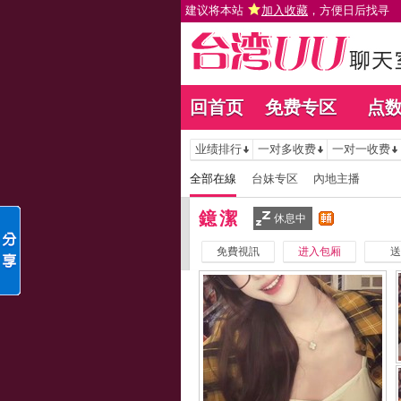
建议将本站
加入收藏
，方便日后找寻
回首页
免费专区
点
业绩排行
一对多收费
一对一收费
全部在線
台妹专区
內地主播
鐿潔
休息中
免費視訊
进入包厢
送