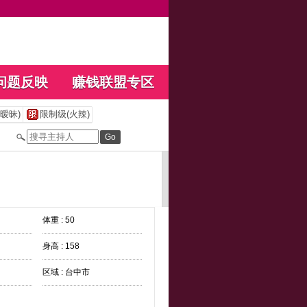
问题反映
赚钱联盟专区
暧昧)
限制级(火辣)
体重 : 50
身高 : 158
区域 : 台中市