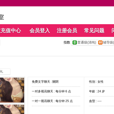
数充值中心
会员登入
注册会员
常见问题
指数
普通级(清纯)
辅导级(
礼
免费文字聊天 :
關閉
性别 : 女性
一对多视讯聊天 :
每分钟 6 点
年龄 : 24 岁
一对一视讯聊天 :
每分钟 25 点
血型 : ----