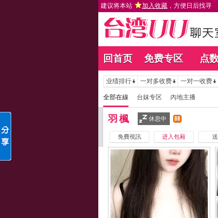
建议将本站
加入收藏
，方便日后找寻
回首页
免费专区
点
业绩排行
一对多收费
一对一收费
全部在線
台妹专区
內地主播
羽楓
休息中
免費視訊
进入包厢
送