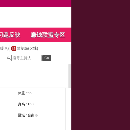
问题反映
赚钱联盟专区
暧昧)
限制级(火辣)
体重 : 55
身高 : 163
区域 : 台南市