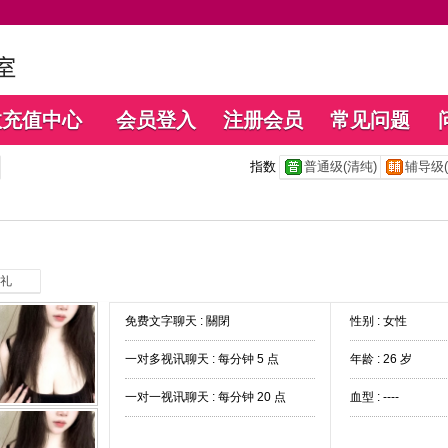
数充值中心
会员登入
注册会员
常见问题
指数
普通级(清纯)
辅导级(
礼
免费文字聊天 :
關閉
性别 : 女性
一对多视讯聊天 :
每分钟 5 点
年龄 : 26 岁
一对一视讯聊天 :
每分钟 20 点
血型 : ----