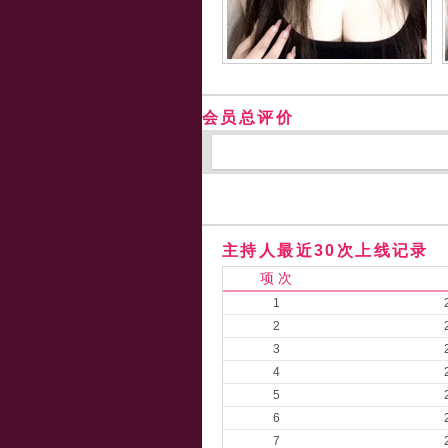
会员总评价
主持人最近30次上线记录
项 次
1
2
3
4
5
6
7