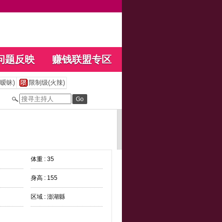
问题反映
赚钱联盟专区
暧昧)
限制级(火辣)
体重 : 35
身高 : 155
区域 : 澎湖縣