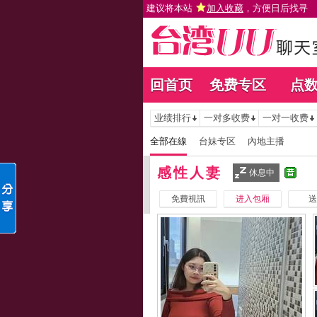
建议将本站
加入收藏
，方便日后找寻
回首页
免费专区
点
业绩排行
一对多收费
一对一收费
全部在線
台妹专区
內地主播
感性人妻
休息中
免費視訊
进入包厢
送