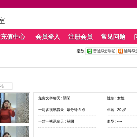
数充值中心
会员登入
注册会员
常见问题
指数
普通级(清纯)
辅导级(
礼
免费文字聊天 :
關閉
性别 : 女性
一对多视讯聊天 :
每分钟 5 点
年龄 : 20 岁
一对一视讯聊天 :
關閉
血型 : ----