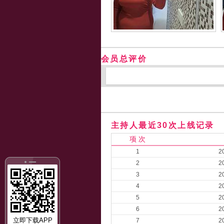
会员总评价
主持人最近30次上线记录
项 次
1
2
2
2
3
2
4
2
5
2
6
2
立即下载APP
7
2