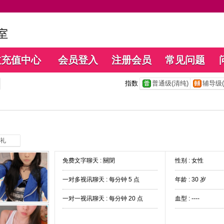
数充值中心
会员登入
注册会员
常见问题
指数
普通级(清纯)
辅导级(
礼
免费文字聊天 :
關閉
性别 : 女性
一对多视讯聊天 :
每分钟 5 点
年龄 : 30 岁
一对一视讯聊天 :
每分钟 20 点
血型 : ----