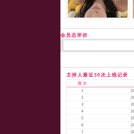
会员总评价
主持人最近30次上线记录
项 次
1
2
2
2
3
2
4
2
5
2
6
2
7
2