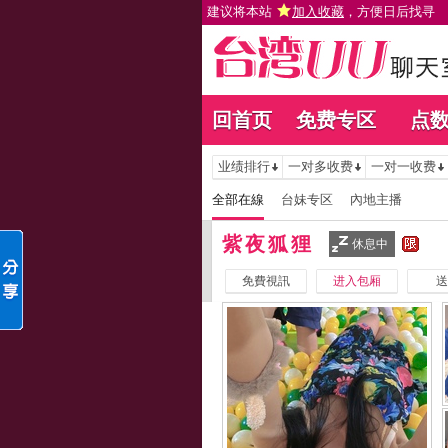
建议将本站
加入收藏
，方便日后找寻
回首页
免费专区
点
业绩排行
一对多收费
一对一收费
全部在線
台妹专区
內地主播
紫夜狐狸
休息中
免費視訊
进入包厢
送