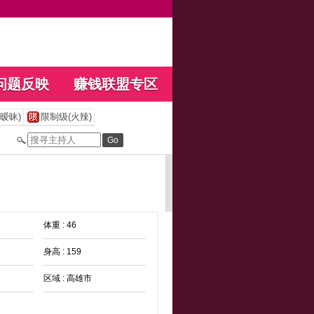
问题反映
赚钱联盟专区
暧昧)
限制级(火辣)
体重 : 46
身高 : 159
区域 : 高雄市