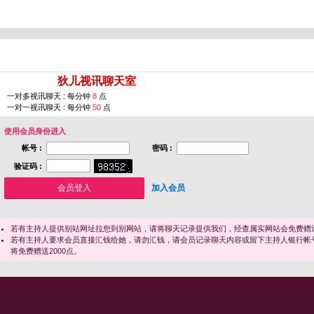
您即将进入 [
狄儿视讯聊天室
]
一对多视讯聊天 : 每分钟
8
点
一对一视讯聊天 : 每分钟
50
点
使用会员身份进入
帐号 :
密码 :
验证码 :
加入会员
若有主持人提供别站网址拉您到别网站，请将聊天记录提供我们，经查属实网站会免费赠送
若有主持人要求会员直接汇钱给她，请勿汇钱，请会员记录聊天内容或留下主持人银行帐
将免费赠送2000点。