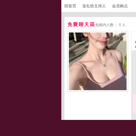
回首页
送礼给主持人
会员购点
免費聊天區
包厢内人数 ： 0 人