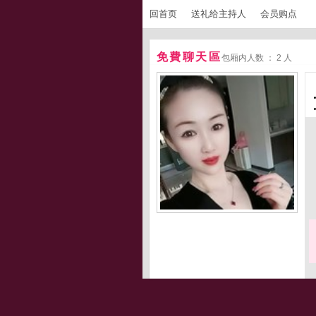
回首页
送礼给主持人
会员购点
免費聊天區
包厢内人数 ： 2 人