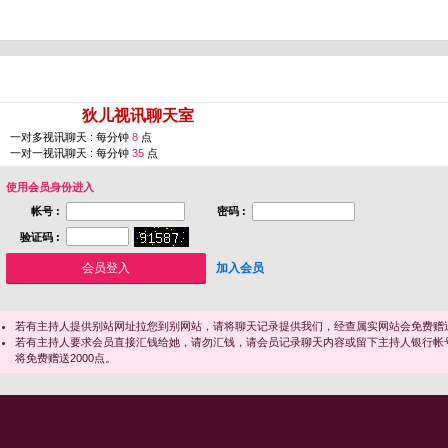
您即将进入 [
狄儿视讯聊天室
]
一对多视讯聊天 : 每分钟
8
点
一对一视讯聊天 : 每分钟
35
点
使用会员身份进入
帐号 :
密码 :
验证码 :
加入会员
若有主持人提供别站网址拉您到别网站，请将聊天记录提供我们，经查属实网站会免费赠送
若有主持人要求会员直接汇钱给她，请勿汇钱，请会员记录聊天内容或留下主持人银行帐
将免费赠送2000点。