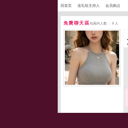
回首页
送礼给主持人
会员购点
免費聊天區
包厢内人数 ： 9 人