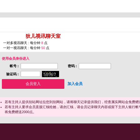
您即将进入 [
狄儿视讯聊天室
]
一对多视讯聊天 : 每分钟
8
点
一对一视讯聊天 : 每分钟
50
点
使用会员身份进入
帐号 :
密码 :
验证码 :
加入会员
若有主持人提供别站网址拉您到别网站，请将聊天记录提供我们，经查属实网站会免费赠送
若有主持人要求会员直接汇钱给她，请勿汇钱，请会员记录聊天内容或留下主持人银行帐
将免费赠送2000点。