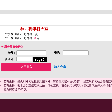
您即将进入 [
狄儿视讯聊天室
]
一对多视讯聊天 : 每分钟
8
点
一对一视讯聊天 : 每分钟
30
点
使用会员身份进入
帐号 :
密码 :
验证码 :
加入会员
若有主持人提供别站网址拉您到别网站，请将聊天记录提供我们，经查属实网站会免费赠送
若有主持人要求会员直接汇钱给她，请勿汇钱，请会员记录聊天内容或留下主持人银行帐
将免费赠送2000点。