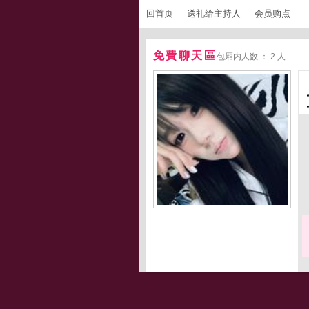
回首页
送礼给主持人
会员购点
免費聊天區
包厢内人数 ： 2 人