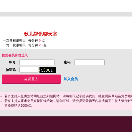
您即将进入 [
狄儿视讯聊天室
]
一对多视讯聊天 : 每分钟
5
点
一对一视讯聊天 : 每分钟
20
点
使用会员身份进入
帐号 :
密码 :
验证码 :
加入会员
若有主持人提供别站网址拉您到别网站，请将聊天记录提供我们，经查属实网站会免费赠送
若有主持人要求会员直接汇钱给她，请勿汇钱，请会员记录聊天内容或留下主持人银行帐
将免费赠送2000点。