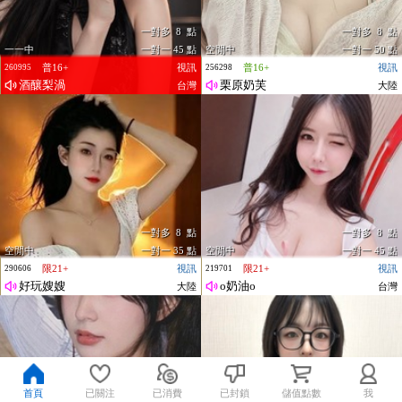
一對多 8 點
一對多 8 點
一一中
一對一 45 點
空閒中
一對一 50 點
普16+
視訊
普16+
視訊
260995
256298
酒釀梨渦
栗原奶芙
台灣
大陸
一對多 8 點
一對多 8 點
空閒中
一對一 35 點
空閒中
一對一 45 點
限21+
視訊
限21+
視訊
290606
219701
好玩嫂嫂
o奶油o
大陸
台灣
首頁
已關注
已消費
已封鎖
儲值點數
我