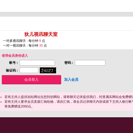
您即将进入 [
狄儿视讯聊天室
]
一对多视讯聊天 : 每分钟
8
点
一对一视讯聊天 : 每分钟
30
点
使用会员身份进入
帐号 :
密码 :
验证码 :
加入会员
若有主持人提供别站网址拉您到别网站，请将聊天记录提供我们，经查属实网站会免费赠送
若有主持人要求会员直接汇钱给她，请勿汇钱，请会员记录聊天内容或留下主持人银行帐
将免费赠送2000点。