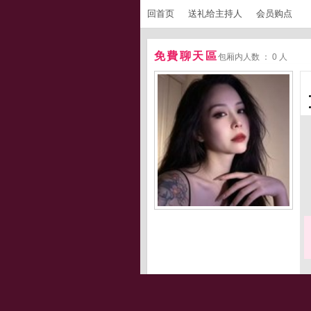
回首页
送礼给主持人
会员购点
免費聊天區
包厢内人数 ： 0 人