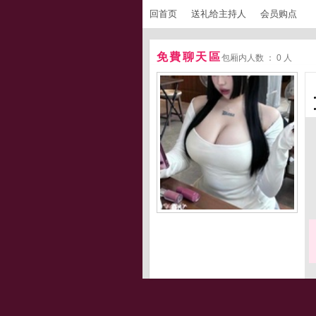
回首页
送礼给主持人
会员购点
免費聊天區
包厢内人数 ： 0 人