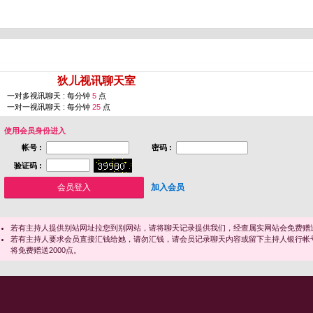
您即将进入 [
狄儿视讯聊天室
]
一对多视讯聊天 : 每分钟
5
点
一对一视讯聊天 : 每分钟
25
点
使用会员身份进入
帐号 :
密码 :
验证码 :
加入会员
若有主持人提供别站网址拉您到别网站，请将聊天记录提供我们，经查属实网站会免费赠送
若有主持人要求会员直接汇钱给她，请勿汇钱，请会员记录聊天内容或留下主持人银行帐
将免费赠送2000点。