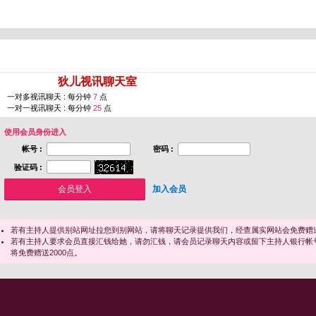
您即将进入 [
狄儿视讯聊天室
]
一对多视讯聊天 : 每分钟
7
点
一对一视讯聊天 : 每分钟
25
点
使用会员身份进入
帐号 :
密码 :
验证码 :
加入会员
若有主持人提供别站网址拉您到别网站，请将聊天记录提供我们，经查属实网站会免费赠送
若有主持人要求会员直接汇钱给她，请勿汇钱，请会员记录聊天内容或留下主持人银行帐
将免费赠送2000点。