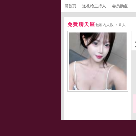
回首页
送礼给主持人
会员购点
免費聊天區
包厢内人数 ： 0 人