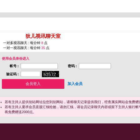
您即将进入 [
狄儿视讯聊天室
]
一对多视讯聊天 : 每分钟
8
点
一对一视讯聊天 : 每分钟
35
点
使用会员身份进入
帐号 :
密码 :
验证码 :
加入会员
若有主持人提供别站网址拉您到别网站，请将聊天记录提供我们，经查属实网站会免费赠送
若有主持人要求会员直接汇钱给她，请勿汇钱，请会员记录聊天内容或留下主持人银行帐
将免费赠送2000点。