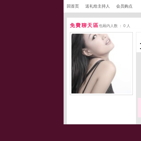
回首页
送礼给主持人
会员购点
免費聊天區
包厢内人数 ： 0 人