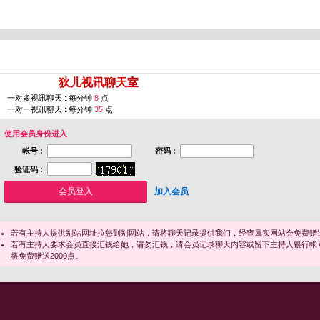
您即将进入 [
狄儿视讯聊天室
]
一对多视讯聊天 : 每分钟
8
点
一对一视讯聊天 : 每分钟
35
点
使用会员身份进入
帐号 :
密码 :
验证码 :
加入会员
若有主持人提供别站网址拉您到别网站，请将聊天记录提供我们，经查属实网站会免费赠送
若有主持人要求会员直接汇钱给她，请勿汇钱，请会员记录聊天内容或留下主持人银行帐
将免费赠送2000点。