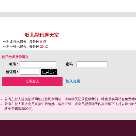
您即将进入 [
狄儿视讯聊天室
]
一对多视讯聊天 : 每分钟
6
点
一对一视讯聊天 : 每分钟
25
点
使用会员身份进入
帐号 :
密码 :
验证码 :
加入会员
若有主持人提供别站网址拉您到别网站，请将聊天记录提供我们，经查属实网站会免费赠送
若有主持人要求会员直接汇钱给她，请勿汇钱，请会员记录聊天内容或留下主持人银行帐
将免费赠送2000点。