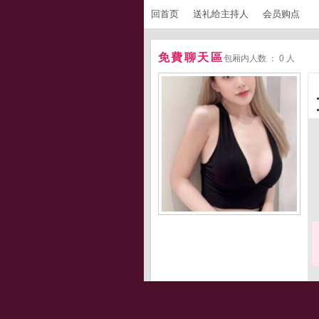
回首页
送礼给主持人
会员购点
免費聊天區
包厢内人数 ： 0 人