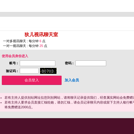
您即将进入 [
狄儿视讯聊天室
]
一对多视讯聊天 : 每分钟
6
点
一对一视讯聊天 : 每分钟
25
点
使用会员身份进入
帐号 :
密码 :
验证码 :
加入会员
若有主持人提供别站网址拉您到别网站，请将聊天记录提供我们，经查属实网站会免费赠送
若有主持人要求会员直接汇钱给她，请勿汇钱，请会员记录聊天内容或留下主持人银行帐
将免费赠送2000点。