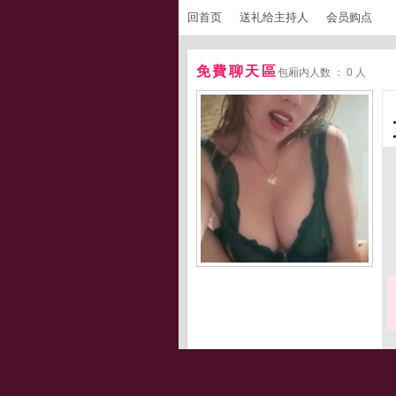
回首页
送礼给主持人
会员购点
免費聊天區
包厢内人数 ： 0 人