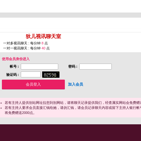
您即将进入 [
狄儿视讯聊天室
]
一对多视讯聊天 : 每分钟
8
点
一对一视讯聊天 : 每分钟
40
点
使用会员身份进入
帐号 :
密码 :
验证码 :
加入会员
若有主持人提供别站网址拉您到别网站，请将聊天记录提供我们，经查属实网站会免费赠送
若有主持人要求会员直接汇钱给她，请勿汇钱，请会员记录聊天内容或留下主持人银行帐
将免费赠送2000点。