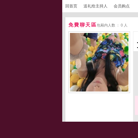
回首页
送礼给主持人
会员购点
免費聊天區
包厢内人数 ： 0 人