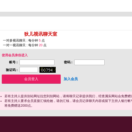
您即将进入 [
狄儿视讯聊天室
]
一对多视讯聊天 : 每分钟
5
点
一对一视讯聊天 : 每分钟
20
点
使用会员身份进入
帐号 :
密码 :
验证码 :
加入会员
若有主持人提供别站网址拉您到别网站，请将聊天记录提供我们，经查属实网站会免费赠送
若有主持人要求会员直接汇钱给她，请勿汇钱，请会员记录聊天内容或留下主持人银行帐
将免费赠送2000点。