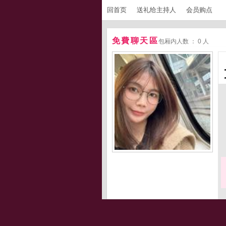
回首页
送礼给主持人
会员购点
免費聊天區
包厢内人数 ： 0 人