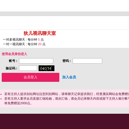
您即将进入 [
狄儿视讯聊天室
]
一对多视讯聊天 : 每分钟
5
点
一对一视讯聊天 : 每分钟
20
点
使用会员身份进入
帐号 :
密码 :
验证码 :
加入会员
若有主持人提供别站网址拉您到别网站，请将聊天记录提供我们，经查属实网站会免费赠送
若有主持人要求会员直接汇钱给她，请勿汇钱，请会员记录聊天内容或留下主持人银行帐
将免费赠送2000点。